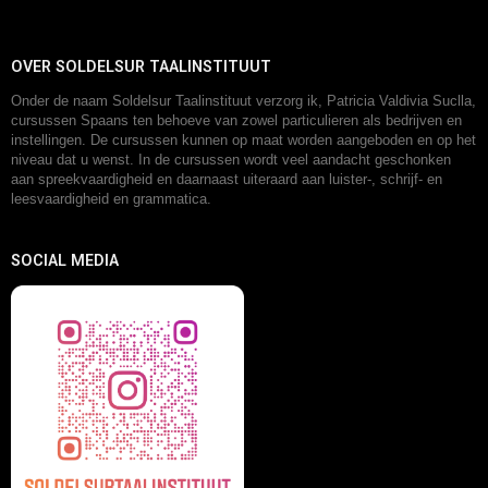
OVER SOLDELSUR TAALINSTITUUT
Onder de naam Soldelsur Taalinstituut verzorg ik, Patricia Valdivia Suclla,
cursussen Spaans ten behoeve van zowel particulieren als bedrijven en
instellingen. De cursussen kunnen op maat worden aangeboden en op het
niveau dat u wenst. In de cursussen wordt veel aandacht geschonken
aan spreekvaardigheid en daarnaast uiteraard aan luister-, schrijf- en
leesvaardigheid en grammatica.
SOCIAL MEDIA