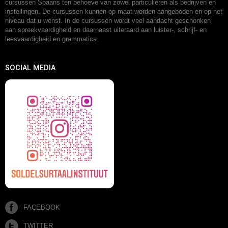
cursussen Spaans ten behoeve van zowel particulieren als bedrijven en
instellingen. De cursussen kunnen op maat worden aangeboden en op het
niveau dat u wenst. In de cursussen wordt veel aandacht geschonken
aan spreekvaardigheid en daarnaast uiteraard aan luister-, schrijf- en
leesvaardigheid en grammatica.
SOCIAL MEDIA
FACEBOOK
TWITTER