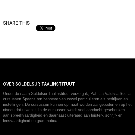
SHARE THIS
OVER SOLDELSUR TAALINSTITUUT
Onder de naam Soldelsur Taalinstituut verzorg ik, Patricia Valdivia Suclla,
cursussen Spaans ten behoeve van zowel particulieren als bedrijven en
instellingen. De cursussen kunnen op maat worden aangeboden en op het
niveau dat u wenst. In de cursussen wordt veel aandacht geschonken
aan spreekvaardigheid en daarnaast uiteraard aan luister-, schrijf- en
leesvaardigheid en grammatica.