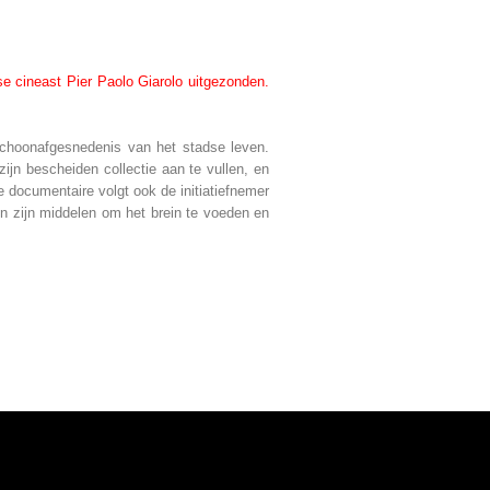
se cineast Pier Paolo Giarolo uitgezonden
.
schoonafgesnedenis van het stadse leven.
ijn bescheiden collectie aan te vullen, en
e documentaire volgt ook de initiatiefnemer
en zijn middelen om het brein te voeden en