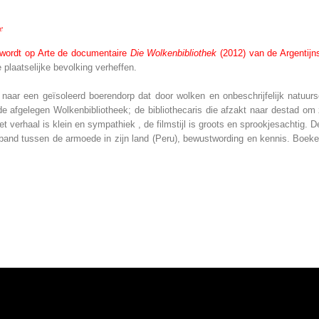
e
wordt op Arte de documentaire
Die Wolkenbibliothek
(2012) van de Argentijn
plaatselijke bevolking verheffen.
aar een geïsoleerd boerendorp dat door wolken en onbeschrijfelijk natuur
de afgelegen Wolkenbibliotheek; de bibliothecaris die afzakt naar destad om z
t verhaal is klein en sympathiek , de filmstijl is groots en sprookjesachtig. D
rband tussen de armoede in zijn land (Peru), bewustwording en kennis. Boek