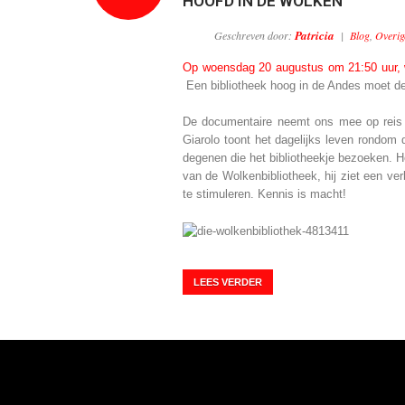
HOOFD IN DE WOLKEN
Patricia
Geschreven door:
|
Blog
,
Overig
Op woensdag 20 augustus om 21:50 uur, 
Een bibliotheek hoog in de Andes moet de 
De documentaire neemt ons mee op reis n
Giarolo toont het dagelijks leven rondom 
degenen die het bibliotheekje bezoeken. He
van de Wolkenbibliotheek, hij ziet een ve
te stimuleren. Kennis is macht!
LEES VERDER